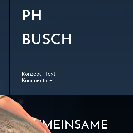
PH
BUSCH
Konzept | Text
Kommentare
GEMEINSAME