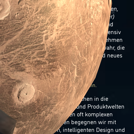
Als „trabanten“
(aus dem Tschechischen,
Bedeutung:
Mond
/
stetiger Begleiter)
umkreisen wir Ihr Unternehmen und
beleuchten Ihre Aufgabenstellung intensiv
aus allen Perspektiven. Als Externe nehmen
wir bei unserer Analyse oft Facetten wahr, die
bisher unerkannt geblieben sind und neues
Potenzial bieten.
Wir lassen uns auf Sie ein.
Wir lieben das Eintauchen in die
verschiedenen Geschäfts- und Produktwelten
unserer Kunden. Den oft komplexen
Aufgabenstellungen begegnen wir mit
lösungsorientiertem, intelligenten Design und