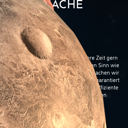
SACHE
Wir sind offen.
Als Kreative verbringen wir unsere Zeit gern
in freien Räumen – im übertragenen Sinn wie
im wörtlichen. Seit fast 20 Jahren machen wir
leidenschaftlich gern Design. Dabei garantiert
unser bewusst kleines Team kurze, effiziente
Wege und intensiven gedanklichen
Austausch.
Wir möchten verstehen, was Sie tun.