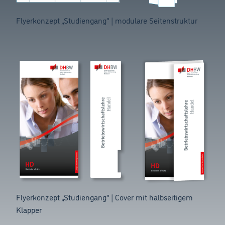
Flyerkonzept „Studiengang“ | modulare Seitenstruktur
Flyerkonzept „Studiengang“ | Cover mit halbseitigem
Klapper