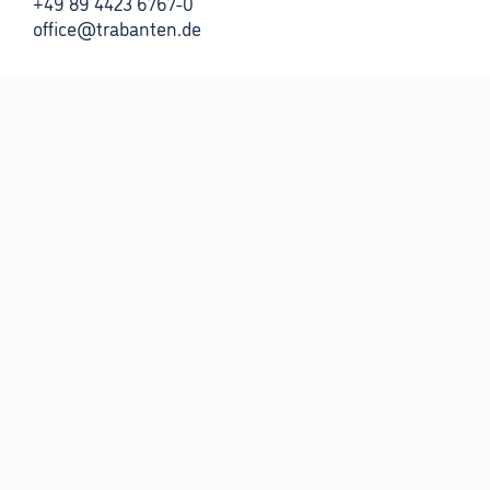
+49 89 4423 6767-0
office@trabanten.de
AGENTURZEITEN
Montag bis Freitag
09:00 Uhr bis 12:00 Uhr
13:00 Uhr bis 18:00 Uhr
und nach Vereinbarung
RECHTLICHES
Impressum
Bildnachweis
Datenschutz
UID DE182746971